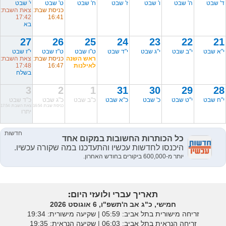
ד' שבט
ה' שבט
ו' שבט
ז' שבט
ח' שבט
ט' שבט
י' שבט
כניסת שבת:
צאת השבת:
17:42
16:41
בא
27
26
25
24
23
22
21
י"א שבט
י"ב שבט
י"ג שבט
י"ד שבט
ט"ו שבט
ט"ז שבט
י"ז שבט
ראש השנה
כניסת שבת:
צאת השבת:
לאילנות
16:47
17:48
בשלח
3
2
1
31
30
29
28
י"ח שבט
י"ט שבט
כ' שבט
כ"א שבט
כ"ב שבט
כ"ג שבט
כ"ד שבט
כניסת שבת: 16:54
צאת השבת: 17:54
יתרו
תאריך עברי ולועזי היום:
חמישי, כ"ג אב ה'תשפ"ו, 6 אוגוסט 2026
זריחה מישורית בתל אביב: ‎05:59 | שקיעה מישורית: 19:34
זריחה הנראית בתל אביב: ‎06:03 | שקיעה הנראית: 19:35