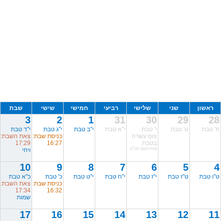
ראשון
שני
שלישי
רביעי
חמישי
שישי
שבת
3
2
1
31
30
29
28
ח' טבת
ט' טבת
י' טבת
י"א טבת
י"ב טבת
י"ג טבת
י"ד טבת
צום עשרה
כניסת שבת:
צאת השבת:
בטבת
16:27
17:29
צאת הצום: 17:15
ויחי
10
9
8
7
6
5
4
ט"ו טבת
ט"ז טבת
י"ז טבת
י"ח טבת
י"ט טבת
כ' טבת
כ"א טבת
כניסת שבת:
צאת השבת:
17:34
16:32
שמות
17
16
15
14
13
12
11