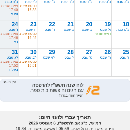
כ"ב טבת
כ"ג טבת
כ"ד טבת
כ"ה טבת
כ"ו טבת
כ"ז טבת
כ"ח טבת
כניסת שבת:
צאת השבת:
17:40
16:38
וארא
24
23
22
21
20
19
18
כ"ט טבת
א' שבט
ב' שבט
ג' שבט
ד' שבט
ה' שבט
ו' שבט
ראש חודש
כניסת שבת:
צאת השבת:
17:46
16:45
בא
31
30
29
28
27
26
25
ז' שבט
ח' שבט
ט' שבט
י' שבט
י"א שבט
י"ב שבט
י"ג שבט
כניסת שבת:
צאת השבת:
17:52
16:51
בשלח
תאריך עברי ולועזי היום:
חמישי, כ"ג אב ה'תשפ"ו, 6 אוגוסט 2026
זריחה מישורית בתל אביב: ‎05:59 | שקיעה מישורית: 19:34