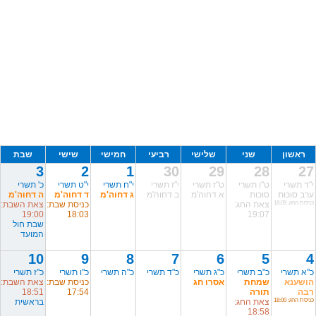
ראשון
שני
שלישי
רביעי
חמישי
שישי
שבת
3
2
1
30
29
28
27
י"ד תשרי
ט"ו תשרי
ט"ז תשרי
י"ז תשרי
י"ח תשרי
י"ט תשרי
כ' תשרי
ערב סוכות
סוכות
א דחוה'מ
ב דחוה'מ
ג דחוה'מ
ד דחוה'מ
ה דחוה'מ
כניסת החג: 18:09
צאת החג:
כניסת שבת:
צאת השבת:
19:00
18:03
19:07
שבת חול
המועד
10
9
8
7
6
5
4
כ"א תשרי
כ"ב תשרי
כ"ג תשרי
כ"ד תשרי
כ"ה תשרי
כ"ו תשרי
כ"ז תשרי
הושענא
שמחת
אסרו חג
כניסת שבת:
צאת השבת:
רבה
תורה
17:54
18:51
כניסת החג: 18:00
צאת החג:
בראשית
18:58