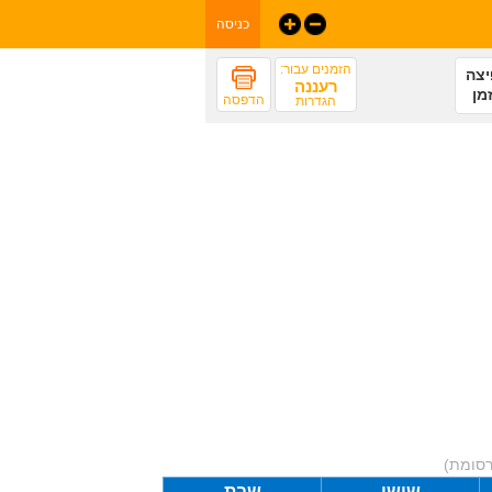
כניסה
הזמנים עבור:
צה
רעננה
מן
הדפסה
הגדרות
רסומת)
שישי
שבת