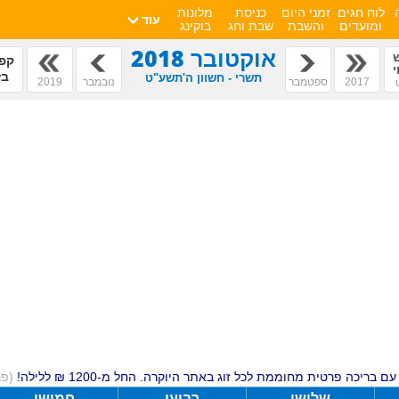
לוח חגים
זמני היום
כניסת
מלונות
עוד
ומועדים
והשבת
שבת וחג
בוקינג
אוקטובר 2018
קפי
י
בז
תשרי - חשוון ה'תשע"ט
2017
ספטמבר
נובמבר
2019
ם בריכה פרטית מחוממת לכל זוג באתר היוקרה. החל מ-1200 ₪ ללילה!
(פ
שלישי
רביעי
חמישי