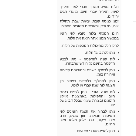
הלוח מציג תאריך עברי לצד תאריך
לועזי, תאריך עברי היום, מועדי חגים
יהודיים,
זמני כניסת שבת, יציאת שבת, תחילת
צום, ימי זכרון ותאריכים חשובים נוספים.
היום הנוכחי בלוח נקבע לפי הזמן
במכשיר ממנו אתה רואה את הלוח.
להלן חלק מהיכולות הנוספות של הלוח:
ניתן לכתוב על הלוח.
לוח שנה להדפסה - ניתן לבצע
הדפסה בחינם כל חודש שתבחרו.
ניתן לדפדף בשנים ובחודשים קדימה
ואחורה בזמן.
ניתן להחליף בלחיצת כפתור בין
תצוגת לוח שנה עברי או לועזי.
לוח שנה יהודי - ניתן לצפות בזמני
היום והתפילות באמצעות אייקון
הזמנים (בצורת שעון) שבכל ריבוע של
יום.
ניתן לבחור את הצגת הזמנים לפי
השיטות הבאות: חזון שמים, הרב
איתן ציקוני, הרב זלמן מלמד ואור
החיים.
ניתן להציג מספרי שבועות