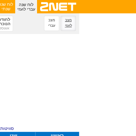
לוח שנה
לוח שנה
עברי לועזי
שנתי
לחודש
מצב
מצב
הנוכח
לועזי
עברי
אוגוסט
סוויטות ע
ראשון
שני