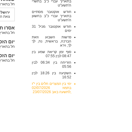
בתאריך עברי כ"ב בתשרי
חל בתאריך: שני , 01/10/2018
ה'תשע"ט
חודש אוקטובר מסתיים
ירושלי
בתאריך עברי כ"ב בחשוון
צאת החג 1
ה'תשע"ט
חודש אוקטובר מכיל 31
אסרו חג 18
ימים
חל בתאריך: שלישי , 0/2018
פרשות השבוע וזאת
יום הזכר
הברכה, בראשית, נח, לך
לך, וירא
חל בתאריך: שלישי , /2018
סוף זמן קריאת שמע בין
יום הזכרו
08:47 לבין 07:55
חל בתאריך: ראשון , 0/2018
הזריחה בין 06:34 לבין
05:56
השקיעה בין 18:26 לבין
16:52
ימי בין המצרים חלים בין י"ז
בתמוז 02/07/2026
,לתשעה באב 23/07/2026