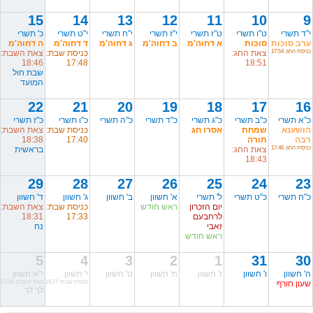
15
14
13
12
11
10
9
י"ד תשרי
ט"ו תשרי
ט"ז תשרי
י"ז תשרי
י"ח תשרי
י"ט תשרי
כ' תשרי
ערב סוכות
סוכות
א דחוה'מ
ב דחוה'מ
ג דחוה'מ
ד דחוה'מ
ה דחוה'מ
כניסת החג: 17:54
צאת החג:
כניסת שבת:
צאת השבת:
18:46
17:48
18:51
שבת חול
המועד
22
21
20
19
18
17
16
כ"א תשרי
כ"ב תשרי
כ"ג תשרי
כ"ד תשרי
כ"ה תשרי
כ"ו תשרי
כ"ז תשרי
הושענא
שמחת
אסרו חג
כניסת שבת:
צאת השבת:
רבה
תורה
17:40
18:38
כניסת החג: 17:46
צאת החג:
בראשית
18:43
29
28
27
26
25
24
23
כ"ח תשרי
כ"ט תשרי
ל' תשרי
א' חשוון
ב' חשוון
ג' חשוון
ד' חשוון
יום הזכרון
ראש חודש
כניסת שבת:
צאת השבת:
לרחבעם
17:33
18:31
זאבי
נח
ראש חודש
5
4
3
2
1
31
30
ה' חשוון
ו' חשוון
ז' חשוון
ח' חשוון
ט' חשוון
י' חשוון
י"א חשוון
שעון חורף
כניסת שבת: 16:27
צאת השבת: 17:26
לך לך