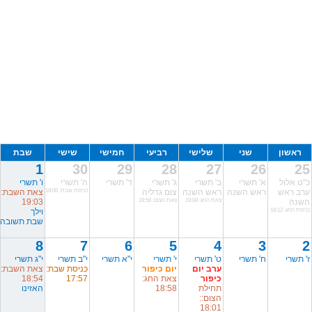
ראשון
שני
שלישי
רביעי
חמישי
שישי
שבת
1
30
29
28
27
26
25
כ"ט אלול
א' תשרי
ב' תשרי
ג' תשרי
ד' תשרי
ה' תשרי
ו' תשרי
ערב ראש
ראש השנה
ראש השנה
צום גדליה
כניסת שבת: 18:06
צאת השבת:
השנה
צאת החג: 19:08
צאת הצום: 18:56
19:03
כניסת החג: 18:12
וילך
שבת תשובה
8
7
6
5
4
3
2
ז' תשרי
ח' תשרי
ט' תשרי
י' תשרי
י"א תשרי
י"ב תשרי
י"ג תשרי
ערב יום
יום כיפור
כניסת שבת:
צאת השבת:
כיפור
צאת החג:
17:57
18:54
תחילת
18:58
האזינו
הצום::
18:01