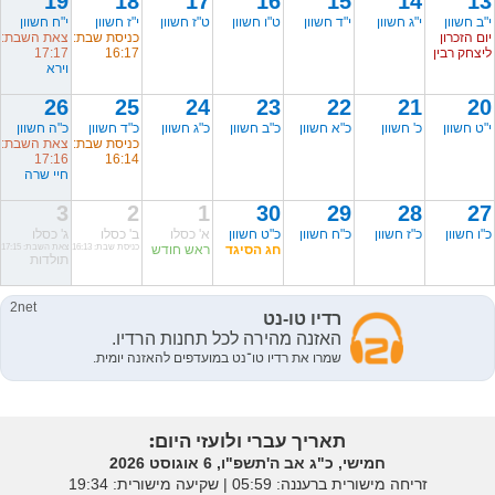
19
18
17
16
15
14
13
י"ב חשוון
י"ג חשוון
י"ד חשוון
ט"ו חשוון
ט"ז חשוון
י"ז חשוון
י"ח חשוון
יום הזכרון
כניסת שבת:
צאת השבת:
ליצחק רבין
16:17
17:17
וירא
26
25
24
23
22
21
20
י"ט חשוון
כ' חשוון
כ"א חשוון
כ"ב חשוון
כ"ג חשוון
כ"ד חשוון
כ"ה חשוון
כניסת שבת:
צאת השבת:
17:16
16:14
חיי שרה
3
2
1
30
29
28
27
כ"ו חשוון
כ"ז חשוון
כ"ח חשוון
כ"ט חשוון
א' כסלו
ב' כסלו
ג' כסלו
חג הסיגד
ראש חודש
כניסת שבת: 16:13
צאת השבת: 17:15
תולדות
תאריך עברי ולועזי היום:
חמישי, כ"ג אב ה'תשפ"ו, 6 אוגוסט 2026
זריחה מישורית ברעננה: ‎05:59 | שקיעה מישורית: 19:34