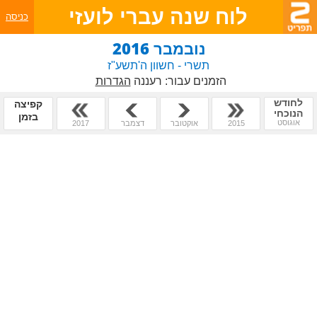
לוח שנה עברי לועזי
כניסה
נובמבר 2016
תשרי - חשוון ה'תשע"ז
הזמנים עבור:
רעננה
הגדרות
לחודש
קפיצה
הנוכחי
בזמן
אוגוסט
2015
אוקטובר
דצמבר
2017