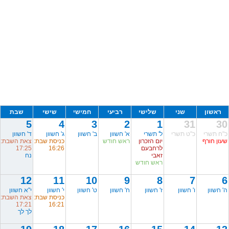
ראשון
שני
שלישי
רביעי
חמישי
שישי
שבת
5
4
3
2
1
31
30
כ"ח תשרי
כ"ט תשרי
ל' תשרי
א' חשוון
ב' חשוון
ג' חשוון
ד' חשוון
שעון חורף
יום הזכרון
ראש חודש
כניסת שבת:
צאת השבת:
לרחבעם
16:26
17:25
זאבי
נח
ראש חודש
12
11
10
9
8
7
6
ה' חשוון
ו' חשוון
ז' חשוון
ח' חשוון
ט' חשוון
י' חשוון
י"א חשוון
כניסת שבת:
צאת השבת:
17:21
16:21
לך לך