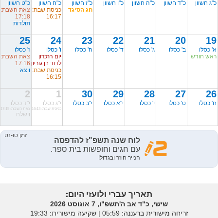
כ"ג חשוון
כ"ד חשוון
כ"ה חשוון
כ"ו חשוון
כ"ז חשוון
כ"ח חשוון
כ"ט חשוון
חג הסיגד
כניסת שבת:
צאת השבת:
17:18
16:17
תולדות
25
24
23
22
21
20
19
א' כסלו
ב' כסלו
ג' כסלו
ד' כסלו
ה' כסלו
ו' כסלו
ז' כסלו
ראש חודש
יום הזכרון
צאת השבת:
לדוד בן גוריון
17:16
כניסת שבת:
ויצא
16:15
2
1
30
29
28
27
26
ח' כסלו
ט' כסלו
י' כסלו
י"א כסלו
י"ב כסלו
י"ג כסלו
י"ד כסלו
כניסת שבת: 16:13
צאת השבת: 17:15
וישלח
תאריך עברי ולועזי היום:
שישי, כ"ד אב ה'תשפ"ו, 7 אוגוסט 2026
זריחה מישורית ברעננה: ‎05:59 | שקיעה מישורית: 19:33