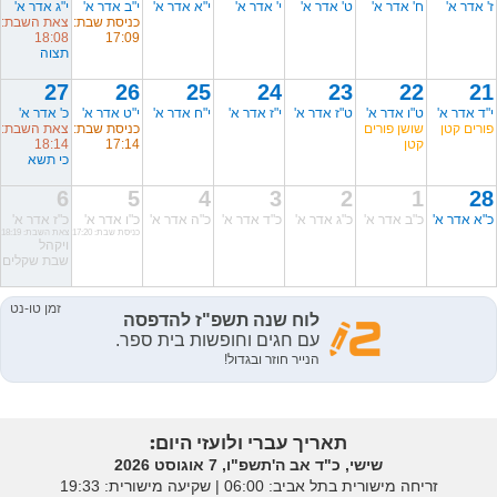
ז' אדר א'
ח' אדר א'
ט' אדר א'
י' אדר א'
י"א אדר א'
י"ב אדר א'
י"ג אדר א'
כניסת שבת:
צאת השבת:
18:08
17:09
תצוה
27
26
25
24
23
22
21
י"ד אדר א'
ט"ו אדר א'
ט"ז אדר א'
י"ז אדר א'
י"ח אדר א'
י"ט אדר א'
כ' אדר א'
פורים קטן
שושן פורים
כניסת שבת:
צאת השבת:
קטן
17:14
18:14
כי תשא
6
5
4
3
2
1
28
כ"א אדר א'
כ"ב אדר א'
כ"ג אדר א'
כ"ד אדר א'
כ"ה אדר א'
כ"ו אדר א'
כ"ז אדר א'
כניסת שבת: 17:20
צאת השבת: 18:19
ויקהל
שבת שקלים
תאריך עברי ולועזי היום:
שישי, כ"ד אב ה'תשפ"ו, 7 אוגוסט 2026
זריחה מישורית בתל אביב: ‎06:00 | שקיעה מישורית: 19:33