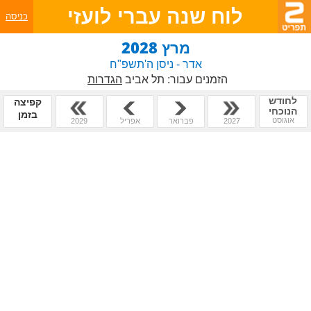
לוח שנה עברי לועזי
כניסה
מרץ 2028
אדר - ניסן ה'תשפ"ח
הזמנים עבור:
תל אביב
הגדרות
לחודש
קפיצה
הנוכחי
בזמן
אוגוסט
2027
פברואר
אפריל
2029