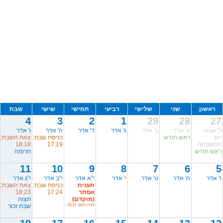
ראשון
שני
שלישי
רביעי
חמישי
שישי
שבת
4
3
2
1
29
28
27
ל' שבט
א' אדר
ב' אדר
ג' אדר
ד' אדר
ה' אדר
ו' אדר
יום
ראש חודש
כניסת שבת:
צאת השבת:
המשפחה
17:19
18:18
ראש חודש
תרומה
11
10
9
8
7
6
5
ז' אדר
ח' אדר
ט' אדר
י' אדר
י"א אדר
י"ב אדר
י"ג אדר
תענית
כניסת שבת:
צאת השבת:
אסתר
17:24
18:23
(מוקדם)
תצוה
צאת הצום: 18:11
שבת זכור