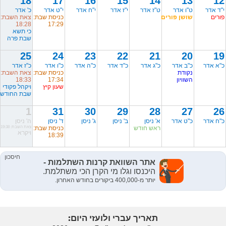
18
17
16
15
14
13
12
י"ד אדר
ט"ו אדר
ט"ז אדר
י"ז אדר
י"ח אדר
י"ט אדר
כ' אדר
פורים
שושן פורים
כניסת שבת:
צאת השבת:
18:28
17:29
כי תשא
שבת פרה
25
24
23
22
21
20
19
כ"א אדר
כ"ב אדר
כ"ג אדר
כ"ד אדר
כ"ה אדר
כ"ו אדר
כ"ז אדר
נקודת
כניסת שבת:
צאת השבת:
השוויון
17:34
18:33
שעון קיץ
ויקהל פקודי
שבת החודש
1
31
30
29
28
27
26
כ"ח אדר
כ"ט אדר
א' ניסן
ב' ניסן
ג' ניסן
ד' ניסן
ה' ניסן
ראש חודש
כניסת שבת:
צאת השבת: 19:38
ויקרא
18:39
תאריך עברי ולועזי היום: