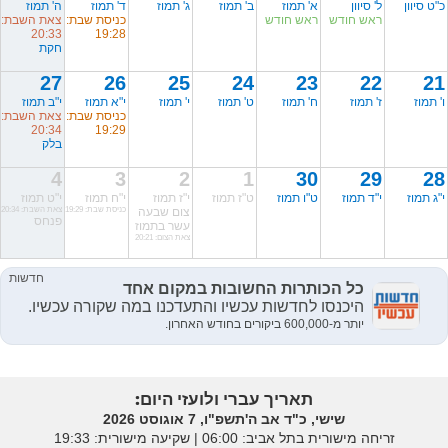
כ"ט סיוון
ל' סיוון
א' תמוז
ב' תמוז
ג' תמוז
ד' תמוז
ה' תמוז
ראש חודש
ראש חודש
כניסת שבת:
צאת השבת:
20:33
19:28
חקת
27
26
25
24
23
22
21
ו' תמוז
ז' תמוז
ח' תמוז
ט' תמוז
י' תמוז
י"א תמוז
י"ב תמוז
כניסת שבת:
צאת השבת:
20:34
19:29
בלק
4
3
2
1
30
29
28
י"ג תמוז
י"ד תמוז
ט"ו תמוז
ט"ז תמוז
י"ז תמוז
י"ח תמוז
י"ט תמוז
צום שבעה
כניסת שבת: 19:29
צאת השבת: 20:34
פנחס
עשר בתמוז
צאת הצום: 20:21
תאריך עברי ולועזי היום:
שישי, כ"ד אב ה'תשפ"ו, 7 אוגוסט 2026
זריחה מישורית בתל אביב: ‎06:00 | שקיעה מישורית: 19:33