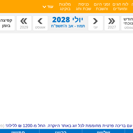
לוח חגים
זמני היום
כניסת
מלונות
עוד
ומועדים
והשבת
שבת וחג
בוקינג
יולי 2028
ודש
קפיצה
וכחי
בזמן
תמוז - אב ה'תשפ"ח
2027
יוני
אוגוסט
2029
גוסט
ם בריכה פרטית מחוממת לכל זוג באתר היוקרה. החל מ-1200 ₪ ללילה!
(פ
שלישי
רביעי
חמישי