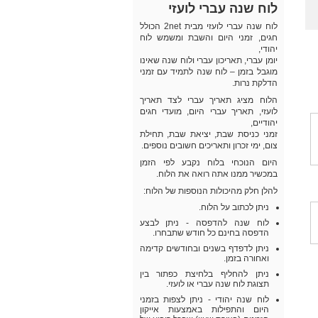
לוח שנה עברי לועזי
לוח שנה עברי לועזי מבית 2net הכולל
חגים, זמני היום והשבת ומשמש לוח
יהודי,
יומן עברי, תאריכון עברי ולוח שנה שאינו
מוגבל בזמן – לוח שנה לתמיד עם זמני
הדלקת נרות.
הלוח מציג תאריך עברי לצד תאריך
לועזי, תאריך עברי היום, מועדי חגים
יהודיים,
זמני כניסת שבת, יציאת שבת, תחילת
צום, ימי זכרון ותאריכים חשובים נוספים.
היום הנוכחי בלוח נקבע לפי הזמן
במכשיר ממנו אתה רואה את הלוח.
להלן חלק מהיכולות הנוספות של הלוח:
ניתן לכתוב על הלוח.
לוח שנה להדפסה - ניתן לבצע
הדפסה בחינם כל חודש שתבחרו.
ניתן לדפדף בשנים ובחודשים קדימה
ואחורה בזמן.
ניתן להחליף בלחיצת כפתור בין
תצוגת לוח שנה עברי או לועזי.
לוח שנה יהודי - ניתן לצפות בזמני
היום והתפילות באמצעות אייקון