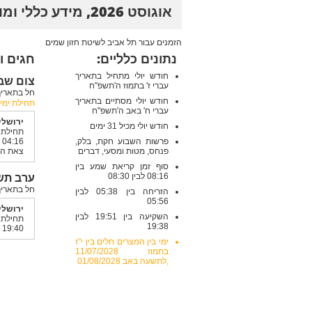
אוגוסט 2026, מידע כללי ומועדים
הזמנים עבור תל אביב לשיטת חזון שמים
נתונים כלליים:
חגים ו
חודש יולי מתחיל בתאריך
צום שבעה
עברי ז' בתמוז ה'תשפ"ח
חל בתאריך: שלישי , 7/2028
חודש יולי מסתיים בתאריך
תחילת ימי 
עברי ח' באב ה'תשפ"ח
ירושלי
חודש יולי מכיל 31 ימים
תחיל
פרשות השבוע חקת, בלק,
04:16
פנחס, מטות ומסעי, דברים
צאת הצום 
סוף זמן קריאת שמע בין
ערב תשעה
08:16 לבין 08:30
חל בתאריך: שני , /07/2028
הזריחה בין 05:38 לבין
05:56
ירושלי
השקיעה בין 19:51 לבין
תחיל
19:38
19:40
ימי בין המצרים חלים בין י"ז
בתמוז 11/07/2028
,לתשעה באב 01/08/2028