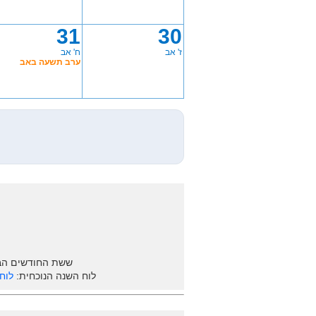
31
30
ז' אב
ח' אב
ערב תשעה באב
ששת החודשים הב
לוח השנה הנוכחית:
לוח ש