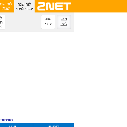
לוח שנה
לוח שנה
עברי לועזי
שנתי
לח
מצב
מצב
הנ
לועזי
עברי
או
סוויטות ע
ראשון
שני