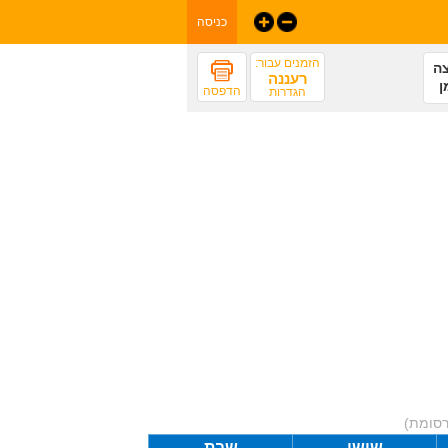
כניסה
הזמנים עבור:
ה
רעננה
ן
הדפסה
הגדרות
רסומת)
שישי
שבת