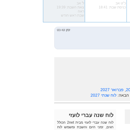
כ"ט אב
ל' אב
כניסת שבת: 18:41
צאת השבת: 19:39
ראה
שבת ראש חודש
,
פברואר 2027
 הבאה:
לוח שנתי 2027
לוח שנה עברי לועזי
לוח שנה עברי לועזי מבית 2net הכולל
חגים, זמני היום והשבת ומשמש לוח