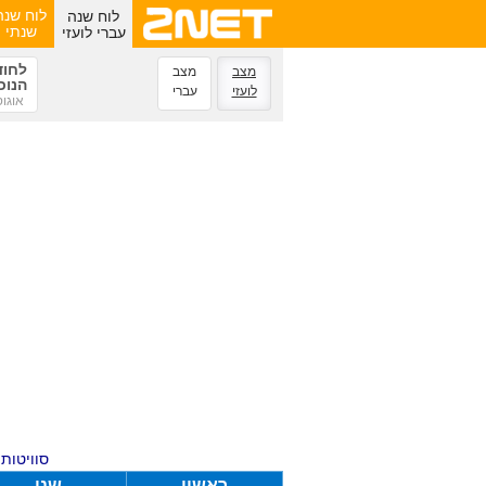
לוח שנה
לוח שנה
עברי לועזי
שנתי
לחוד
מצב
מצב
הנוכ
לועזי
עברי
אוגו
סוויטות ע
ראשון
שני