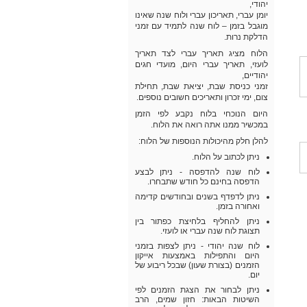
יהודי,
יומן עברי, תאריכון עברי ולוח שנה שאינו
מוגבל בזמן – לוח שנה לתמיד עם זמני
הדלקת נרות.
הלוח מציג תאריך עברי לצד תאריך
לועזי, תאריך עברי היום, מועדי חגים
יהודיים,
זמני כניסת שבת, יציאת שבת, תחילת
צום, ימי זכרון ותאריכים חשובים נוספים.
היום הנוכחי בלוח נקבע לפי הזמן
במכשיר ממנו אתה רואה את הלוח.
להלן חלק מהיכולות הנוספות של הלוח:
ניתן לכתוב על הלוח.
לוח שנה להדפסה - ניתן לבצע
הדפסה בחינם כל חודש שתבחרו.
ניתן לדפדף בשנים ובחודשים קדימה
ואחורה בזמן.
ניתן להחליף בלחיצת כפתור בין
תצוגת לוח שנה עברי או לועזי.
לוח שנה יהודי - ניתן לצפות בזמני
היום והתפילות באמצעות אייקון
הזמנים (בצורת שעון) שבכל ריבוע של
יום.
ניתן לבחור את הצגת הזמנים לפי
השיטות הבאות: חזון שמים, הרב