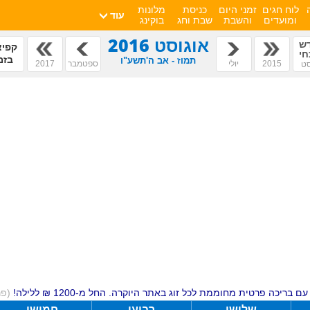
לוח חגים
זמני היום
כניסת
מלונות
עוד
ומועדים
והשבת
שבת וחג
בוקינג
אוגוסט 2016
ש
קפיצ
חי
בזמ
תמוז - אב ה'תשע"ו
2015
יולי
ספטמבר
2017
סט
ם בריכה פרטית מחוממת לכל זוג באתר היוקרה. החל מ-1200 ₪ ללילה!
(פ
שלישי
רביעי
חמישי