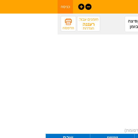
כניסה
הזמנים עבור:
פיצה
רעננה
זמן
הדפסה
הגדרות
רסומת)
שישי
שבת