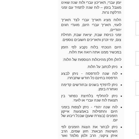
יומן עברי, תאריכון עברי ולוח שנה שאינו
מוגבל בזמן – לוח שנה לתמיד עם זמני
הדלקת נרות.
הלוח מציג תאריך עברי לצד תאריך
לועזי, תאריך עברי היום, מועדי חגים
יהודיים,
זמני כניסת שבת, יציאת שבת, תחילת
צום, ימי זכרון ותאריכים חשובים נוספים.
היום הנוכחי בלוח נקבע לפי הזמן
במכשיר ממנו אתה רואה את הלוח.
להלן חלק מהיכולות הנוספות של הלוח:
ניתן לכתוב על הלוח.
לוח שנה להדפסה - ניתן לבצע
הדפסה בחינם כל חודש שתבחרו.
ניתן לדפדף בשנים ובחודשים קדימה
ואחורה בזמן.
ניתן להחליף בלחיצת כפתור בין
תצוגת לוח שנה עברי או לועזי.
לוח שנה יהודי - ניתן לצפות בזמני
היום והתפילות באמצעות אייקון
הזמנים (בצורת שעון) שבכל ריבוע של
יום.
ניתן לבחור את הצגת הזמנים לפי
השיטות הבאות: חזון שמים, הרב
איתן ציקוני, הרב זלמן מלמד ואור