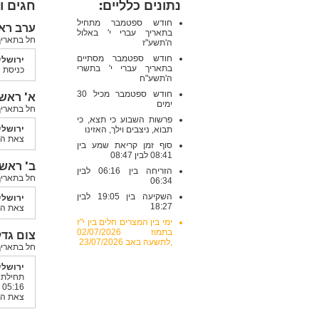
נתונים כלליים:
חגים ו
חודש ספטמבר מתחיל
ערב ראש 
בתאריך עברי י' באלול
חל בתאריך: רביעי , 09/2017
ה'תשע"ז
חודש ספטמבר מסתיים
ירושלי
בתאריך עברי י' בתשרי
כניסת החג
ה'תשע"ח
חודש ספטמבר מכיל 30
א' ראש ה
ימים
חל בתאריך: חמישי , /2017
פרשות השבוע כי תצא, כי
ירושלי
תבוא, ניצבים וילך, האזינו
צאת החג 2
סוף זמן קריאת שמע בין
08:41 לבין 08:47
ב' ראש ה
הזריחה בין 06:16 לבין
חל בתאריך: שישי , 09/2017
06:34
השקיעה בין 19:05 לבין
ירושלי
18:27
צאת החג 1
ימי בין המצרים חלים בין י"ז
בתמוז 02/07/2026
צום גדליה
,לתשעה באב 23/07/2026
חל בתאריך: ראשון , /2017
ירושלי
תחיל
05:16
צאת הצום 