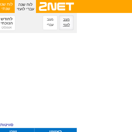
לוח שנה
לוח שנה
עברי לועזי
שנתי
לחודש
מצב
מצב
הנוכחי
לועזי
עברי
אוגוסט
סוויטות ע
ראשון
שני