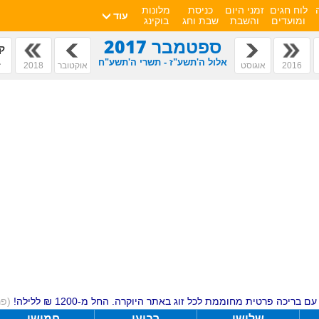
לוח חגים
זמני היום
כניסת
מלונות
עוד
ומועדים
והשבת
שבת וחג
בוקינג
ספטמבר 2017
ק
ב
אלול ה'תשע"ז - תשרי ה'תשע"ח
2016
אוגוסט
אוקטובר
2018
ם בריכה פרטית מחוממת לכל זוג באתר היוקרה. החל מ-1200 ₪ ללילה!
(פ
שלישי
רביעי
חמישי