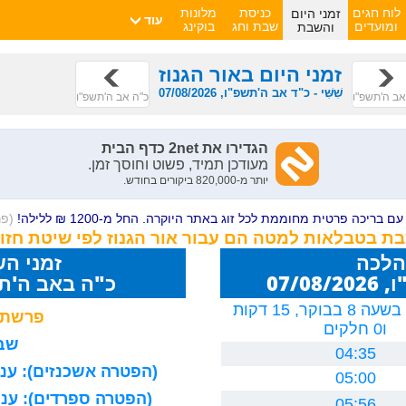
זמני היום
לוח חגים
כניסת
מלונות
עוד
והשבת
ומועדים
שבת וחג
בוקינג
זמני היום באור הגנוז
שִׁשִּׁי - כ"ד אב ה'תשפ"ו, 07/08/2026
אב ה'תשפ"ו
כ"ה אב ה'תשפ"ו
ם בריכה פרטית מחוממת לכל זוג באתר היוקרה. החל מ-1200 ₪ ללילה!
(פ
בת בטבלאות למטה הם עבור אור הגנוז לפי שיטת חזו
הלכה
זמני ה
07/0
כ"ה באב ה'תשפ"ו 26
יום חמישי, בשעה 8 בבוקר, 15 דקות
פרשת 
ו0 חלקים
שבת
04:35
(הפטרה אשכנזים): עניה
05:00
(הפטרה ספרדים): עניה
05:56