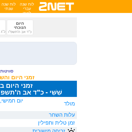
לוח שנה
לוח שנה
עברי
שנתי
לועזי
היום
הנוכחי
כ"ג 
כ"ד אב ה'תשפ"ו
סוויטות ע
זמני היום והש
זמני היום ב
שִׁשִּׁי - כ"ד אב ה'תשפ"ו, 8/2026
מולד
עלות השחר
זמן טלית ותפילין
זריחה מישורית