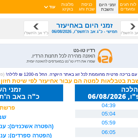
זמני היום
לוח חגים
כניסת
מלונות
עוד
והשבת
ומועדים
שבת וחג
בוקינג
זמני היום באחיעזר
חמישי - כ"ג אב ה'תשפ"ו, 06/08/2026
ב ה'תשפ"ו
כ"ד אב ה'תשפ"ו
ם בריכה פרטית מחוממת לכל זוג באתר היוקרה. החל מ-1200 ₪ ללילה!
(פ
שבת בטבלאות למטה הם עבור אחיעזר לפי שיטת חזון
הלכה
זמני ה
06/08
כ"ה באב ה'תשפ"ו 26
04:39
פרשת 
05:04
שבת
05:59
(הפטרה אשכנזים): עניה
06:05
(הפטרה ספרדים): עניה