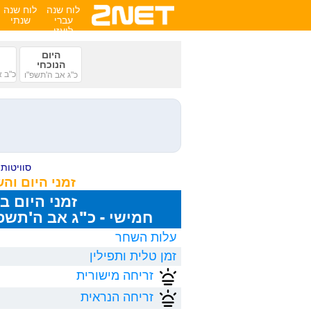
לוח שנה
לוח שנה
עברי
שנתי
לועזי
היום
הנוכחי
כ"ב א
כ"ג אב ה'תשפ"ו
סוויטות ע
זמני היום וה
זמני היום ב
חמישי - כ"ג אב ה'תשפ"ו, /2026
עלות השחר
זמן טלית ותפילין
זריחה מישורית
זריחה הנראית