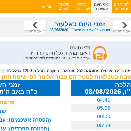
זמני היום
לוח חגים
כניסת
מלונות
עוד
והשבת
ומועדים
שבת וחג
בוקינג
זמני היום באלעזר
שבת - כ"ה אב ה'תשפ"ו, 08/08/2026
אב ה'תשפ"ו
כ"ו אב ה'תשפ"ו
ם בריכה פרטית מחוממת לכל זוג באתר היוקרה. החל מ-1200 ₪ ללילה!
(פ
השבת בטבלאות למטה הם עבור אלעזר לפי שיטת חזון 
הלכה
זמני ה
08/0
כ"ה באב ה'תשפ"ו 26
04:41
פרשת 
05:05
שבת
06:00
(הפטרה אשכנזים): עניה
05:59
(הפטרה ספרדים): עניה