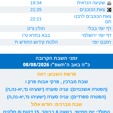
שקיעה הנראית
19:34
צאת הכוכבים
21:25
צאת הכוכבים לרבנו
22:21
תם
דף יומי בבלי
חולין צ"ט
דף יומי ירושלמי
בבא בתרא ט"ו
רמבם יומי
הלכות קידוש החודש ח'
זמני השבת הקרובה
כ"ה באב ה'תשפ"ו 08/08/2026
פרשת השבוע: ראה
שבת מברכין , פרקי אבות פרק ו
(הפטרה אשכנזים): עניה סוערה (ישעיהו נד,יא-נה,ה)
(הפטרה ספרדים): עניה סערה (ישעיהו נד,יא-נה,ה)
שבת מברכים: חודש אלול
המולד: יום חמישי, בשעה 8 בבוקר, 15 דקות ו0 חלקים