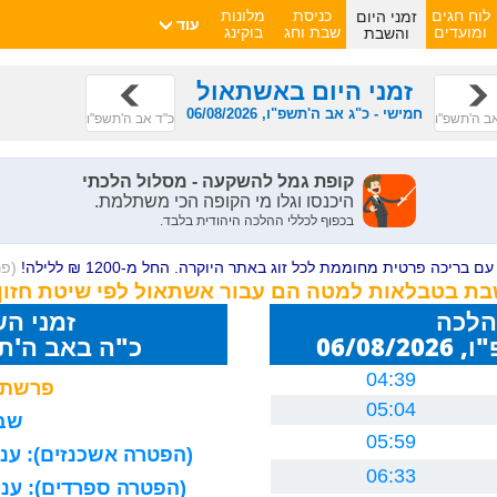
זמני היום
לוח חגים
כניסת
מלונות
עוד
והשבת
ומועדים
שבת וחג
בוקינג
זמני היום באשתאול
חמישי - כ"ג אב ה'תשפ"ו, 06/08/2026
ב ה'תשפ"ו
כ"ד אב ה'תשפ"ו
ם בריכה פרטית מחוממת לכל זוג באתר היוקרה. החל מ-1200 ₪ ללילה!
(פ
שבת בטבלאות למטה הם עבור אשתאול לפי שיטת חזון
הלכה
זמני ה
06/08
כ"ה באב ה'תשפ"ו 26
04:39
פרשת 
05:04
שבת
05:59
(הפטרה אשכנזים): עניה
06:33
(הפטרה ספרדים): עניה