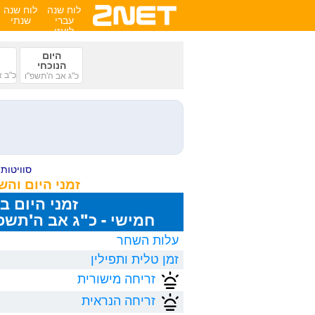
לוח שנה
לוח שנה
עברי
שנתי
לועזי
היום
הנוכחי
כ"ב א
כ"ג אב ה'תשפ"ו
סוויטות ע
זמני היום וה
זמני היום ב
חמישי - כ"ג אב ה'תשפ"ו, /2026
עלות השחר
זמן טלית ותפילין
זריחה מישורית
זריחה הנראית