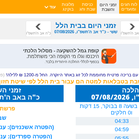
זמני היום
לוח חגים
כניסת
מלונות
עוד
והשבת
ומועדים
שבת וחג
בוקינג
זמני היום בבית הלל
שִׁשִּׁי - כ"ד אב ה'תשפ"ו, 07/08/2026
אב ה'תשפ"ו
כ"ה אב ה'תשפ"ו
ם בריכה פרטית מחוממת לכל זוג באתר היוקרה. החל מ-1200 ₪ ללילה!
(פ
שבת בטבלאות למטה הם עבור בית הלל לפי שיטת חזון
הלכה
זמני ה
07/0
כ"ה באב ה'תשפ"ו 26
יום חמישי, בשעה 8 בבוקר, 15 דקות
פרשת 
ו0 חלקים
שבת
04:33
(הפטרה אשכנזים): עניה
04:59
(הפטרה ספרדים): עניה
05:55