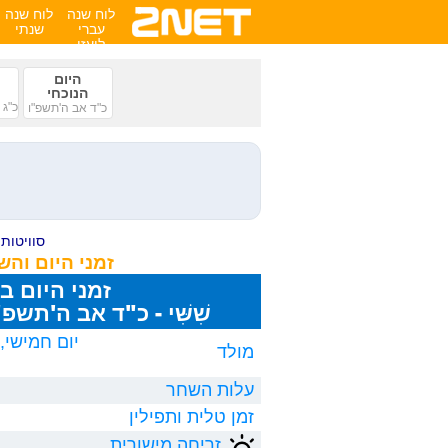
לוח שנה
לוח שנה
עברי
שנתי
לועזי
היום
הנוכחי
כ"ג 
כ"ד אב ה'תשפ"ו
סוויטות ע
זמני היום וה
זמני היום ב
שִׁשִּׁי - כ"ד אב ה'תשפ"ו, 8/2026
מולד
עלות השחר
זמן טלית ותפילין
זריחה מישורית