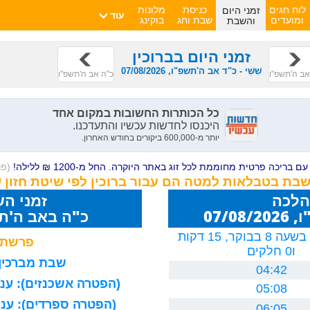
זמני היום
לוח חגים
כניסת
מלונות
עוד
והשבת
ומועדים
שבת וחג
בוקינג
זמני היום בברוכין
שִׁשִּׁי - כ"ד אב ה'תשפ"ו, 07/08/2026
אב ה'תשפ"ו
כ"ה אב ה'תשפ"ו
ם בריכה פרטית מחוממת לכל זוג באתר היוקרה. החל מ-1200 ₪ ללילה!
(פ
השבת בטבלאות למטה הם עבור ברוכין לפי שיטת חזון 
הלכה
זמני ה
07/0
כ"ה באב ה'תשפ"ו 26
יום חמישי, בשעה 8 בבוקר, 15 דקות
פרשת 
ו0 חלקים
שבת מברכין 
04:42
(הפטרה אשכנזים): עניה
05:08
(הפטרה ספרדים): עניה
06:05