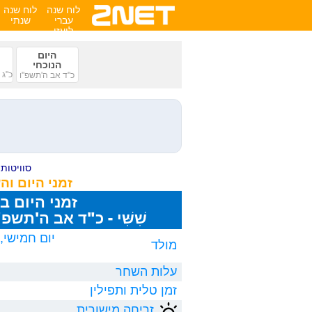
לוח שנה
לוח שנה
עברי
שנתי
לועזי
היום
הנוכחי
כ"ג 
כ"ד אב ה'תשפ"ו
סוויטות ע
זמני היום ו
זמני היום ב
שִׁשִּׁי - כ"ד אב ה'תשפ"ו, 8/2026
מולד
עלות השחר
זמן טלית ותפילין
זריחה מישורית