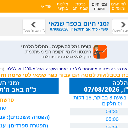
זמני היום
לוח חגים
כניסת
מלונות
עוד
והשבת
ומועדים
שבת וחג
בוקינג
זמני היום בכפר שמאי
שִׁשִּׁי - כ"ד אב ה'תשפ"ו, 07/08/2026
אב ה'תשפ"ו
כ"ה אב ה'תשפ"ו
ם בריכה פרטית מחוממת לכל זוג באתר היוקרה. החל מ-1200 ₪ ללילה!
(פ
בת בטבלאות למטה הם עבור כפר שמאי לפי שיטת חזו
הלכה
זמני ה
07/0
כ"ה באב ה'תשפ"ו 26
יום חמישי, בשעה 8 בבוקר, 15 דקות
פרשת 
ו0 חלקים
שבת
04:35
(הפטרה אשכנזים): עניה
05:00
(הפטרה ספרדים): עניה
05:56