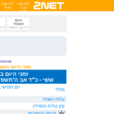
לוח שנה
לוח שנה
עברי
שנתי
לועזי
היום
הנוכחי
כ"ג 
כ"ד אב ה'תשפ"ו
סוויטות ע
זמני היום והש
זמני היום ב
שִׁשִּׁי - כ"ד אב ה'תשפ"ו, 8/2026
מולד
עלות השחר
זמן טלית ותפילין
זריחה מישורית