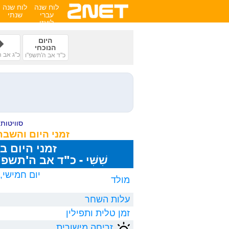
לוח שנה
לוח שנה
עברי
שנתי
לועזי
היום
הנוכחי
כ"ג אב 
כ"ד אב ה'תשפ"ו
סוויטות ע
זמני היום והשבת
זמני היום ב
שִׁשִּׁי - כ"ד אב ה'תשפ"ו, 8/2026
מולד
עלות השחר
זמן טלית ותפילין
זריחה מישורית