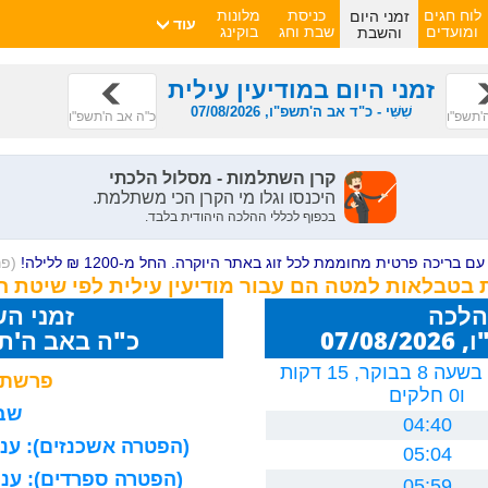
זמני היום
לוח חגים
כניסת
מלונות
עוד
והשבת
ומועדים
שבת וחג
בוקינג
זמני היום במודיעין עילית
שִׁשִּׁי - כ"ד אב ה'תשפ"ו, 07/08/2026
ה'תשפ"ו
כ"ה אב ה'תשפ"ו
ם בריכה פרטית מחוממת לכל זוג באתר היוקרה. החל מ-1200 ₪ ללילה!
(פ
 בטבלאות למטה הם עבור מודיעין עילית לפי שיטת ח
הלכה
זמני ה
07/0
כ"ה באב ה'תשפ"ו 26
יום חמישי, בשעה 8 בבוקר, 15 דקות
פרשת 
ו0 חלקים
שבת
04:40
(הפטרה אשכנזים): עניה
05:04
(הפטרה ספרדים): עניה
05:59