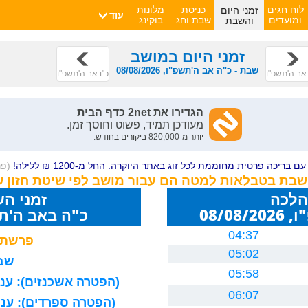
זמני היום
לוח חגים
כניסת
מלונות
עוד
והשבת
ומועדים
שבת וחג
בוקינג
זמני היום במושב
שבת - כ"ה אב ה'תשפ"ו, 08/08/2026
אב ה'תשפ"ו
כ"ו אב ה'תשפ"ו
ם בריכה פרטית מחוממת לכל זוג באתר היוקרה. החל מ-1200 ₪ ללילה!
(פ
השבת בטבלאות למטה הם עבור מושב לפי שיטת חזון 
הלכה
זמני ה
08/0
כ"ה באב ה'תשפ"ו 26
04:37
פרשת 
05:02
שבת
05:58
(הפטרה אשכנזים): עניה
06:07
(הפטרה ספרדים): עניה