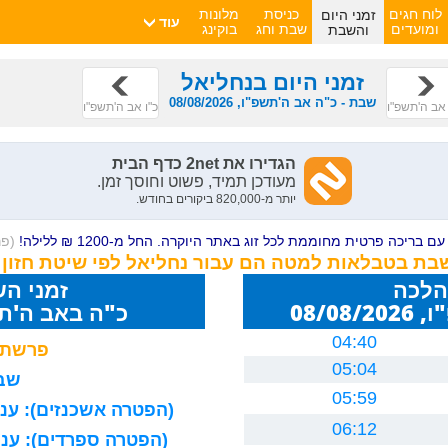
זמני היום
לוח חגים
כניסת
מלונות
עוד
והשבת
ומועדים
שבת וחג
בוקינג
זמני היום בנחליאל
שבת - כ"ה אב ה'תשפ"ו, 08/08/2026
אב ה'תשפ"ו
כ"ו אב ה'תשפ"ו
ם בריכה פרטית מחוממת לכל זוג באתר היוקרה. החל מ-1200 ₪ ללילה!
(פ
שבת בטבלאות למטה הם עבור נחליאל לפי שיטת חזון
הלכה
זמני ה
08/0
כ"ה באב ה'תשפ"ו 26
04:40
פרשת 
05:04
שבת
05:59
(הפטרה אשכנזים): עניה
06:12
(הפטרה ספרדים): עניה