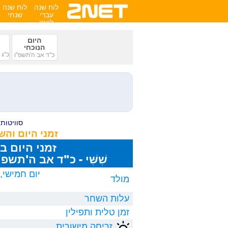
לוח שנה
לוח שנה
עברי
שנתי
לועזי
היום
הנוכחי
כ"ג 
כ"ד אב ה'תשפ"ו
סוויטות ע
זמני היום וה
זמני היום ב
שִׁשִּׁי - כ"ד אב ה'תשפ"ו, 8/2026
מולד
עלות השחר
זמן טלית ותפילין
זריחה מישורית