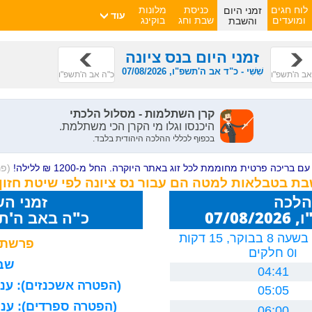
זמני היום
לוח חגים
כניסת
מלונות
עוד
והשבת
ומועדים
שבת וחג
בוקינג
זמני היום בנס ציונה
שִׁשִּׁי - כ"ד אב ה'תשפ"ו, 07/08/2026
אב ה'תשפ"ו
כ"ה אב ה'תשפ"ו
ם בריכה פרטית מחוממת לכל זוג באתר היוקרה. החל מ-1200 ₪ ללילה!
(פ
שבת בטבלאות למטה הם עבור נס ציונה לפי שיטת חזון
הלכה
זמני ה
07/0
כ"ה באב ה'תשפ"ו 26
יום חמישי, בשעה 8 בבוקר, 15 דקות
פרשת 
ו0 חלקים
שבת
04:41
(הפטרה אשכנזים): עניה
05:05
(הפטרה ספרדים): עניה
06:00