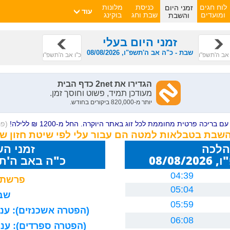
זמני היום
לוח חגים
כניסת
מלונות
עוד
והשבת
ומועדים
שבת וחג
בוקינג
זמני היום בעלי
שבת - כ"ה אב ה'תשפ"ו, 08/08/2026
אב ה'תשפ"ו
כ"ו אב ה'תשפ"ו
ם בריכה פרטית מחוממת לכל זוג באתר היוקרה. החל מ-1200 ₪ ללילה!
(פ
והשבת בטבלאות למטה הם עבור עלי לפי שיטת חזון ש
הלכה
זמני ה
08/0
כ"ה באב ה'תשפ"ו 26
04:39
פרשת 
05:04
שבת
05:59
(הפטרה אשכנזים): עניה
06:08
(הפטרה ספרדים): עניה