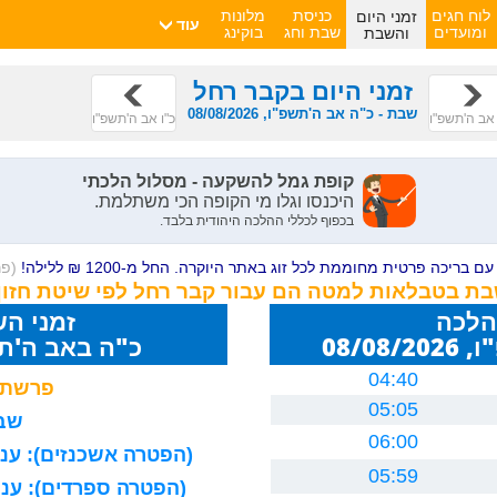
זמני היום
לוח חגים
כניסת
מלונות
עוד
והשבת
ומועדים
שבת וחג
בוקינג
זמני היום בקבר רחל
שבת - כ"ה אב ה'תשפ"ו, 08/08/2026
אב ה'תשפ"ו
כ"ו אב ה'תשפ"ו
ם בריכה פרטית מחוממת לכל זוג באתר היוקרה. החל מ-1200 ₪ ללילה!
(פ
שבת בטבלאות למטה הם עבור קבר רחל לפי שיטת חזון
הלכה
זמני ה
08/0
כ"ה באב ה'תשפ"ו 26
04:40
פרשת 
05:05
שבת
06:00
(הפטרה אשכנזים): עניה
05:59
(הפטרה ספרדים): עניה