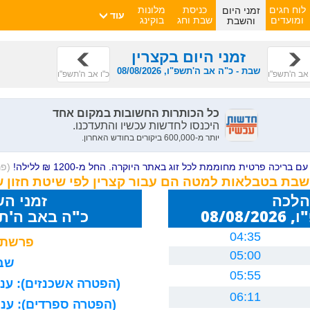
זמני היום
לוח חגים
כניסת
מלונות
עוד
והשבת
ומועדים
שבת וחג
בוקינג
זמני היום בקצרין
שבת - כ"ה אב ה'תשפ"ו, 08/08/2026
אב ה'תשפ"ו
כ"ו אב ה'תשפ"ו
ם בריכה פרטית מחוממת לכל זוג באתר היוקרה. החל מ-1200 ₪ ללילה!
(פ
השבת בטבלאות למטה הם עבור קצרין לפי שיטת חזון 
הלכה
זמני ה
08/0
כ"ה באב ה'תשפ"ו 26
04:35
פרשת 
05:00
שבת
05:55
(הפטרה אשכנזים): עניה
06:11
(הפטרה ספרדים): עניה