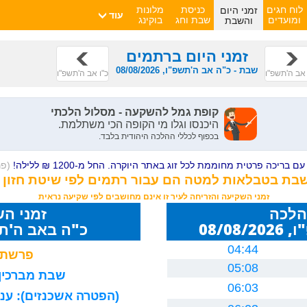
זמני היום
לוח חגים
כניסת
מלונות
עוד
והשבת
ומועדים
שבת וחג
בוקינג
זמני היום ברתמים
שבת - כ"ה אב ה'תשפ"ו, 08/08/2026
אב ה'תשפ"ו
כ"ו אב ה'תשפ"ו
ם בריכה פרטית מחוממת לכל זוג באתר היוקרה. החל מ-1200 ₪ ללילה!
(פ
השבת בטבלאות למטה הם עבור רתמים לפי שיטת חזון
זמני השקיעה והזריחה לעיר זו אינם מחושבים לפי שקיעה נראית
הלכה
זמני ה
08/0
כ"ה באב ה'תשפ"ו 26
04:44
פרשת 
05:08
שבת מברכין 
06:03
(הפטרה אשכנזים): עניה