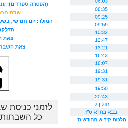
06:03
(הפטרה ספרדים): עניה
08:35
שבת מברכ
09:25
המולד: יום חמישי, בשעה 8 בבוקר, 15 דקות ו0 ח
09:59
הדלקת נר
10:32
צאת השב
12:47
צאת השבת לרב
13:21
16:43
18:07
19:31
19:31
19:50
20:43
חולין ק'
לזמני כניסת ש
בבא בתרא ט"ז
כל השבתות ב
הלכות קידוש החודש ט'