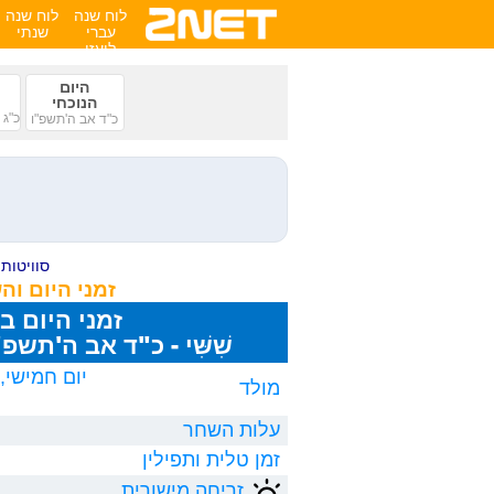
לוח שנה
לוח שנה
עברי
שנתי
לועזי
היום
הנוכחי
כ"ג 
כ"ד אב ה'תשפ"ו
סוויטות ע
זמני היום ו
זמני היום ב
שִׁשִּׁי - כ"ד אב ה'תשפ"ו, 8/2026
מולד
עלות השחר
זמן טלית ותפילין
זריחה מישורית