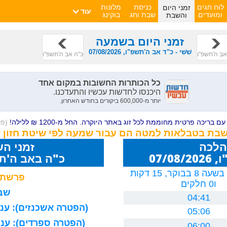
זמני היום
לוח חגים
כניסת
מלונות
עוד
והשבת
ומועדים
שבת וחג
בוקינג
זמני היום בשמעה
שִׁשִּׁי - כ"ד אב ה'תשפ"ו, 07/08/2026
אב ה'תשפ"ו
כ"ה אב ה'תשפ"ו
ם בריכה פרטית מחוממת לכל זוג באתר היוקרה. החל מ-1200 ₪ ללילה!
(פ
השבת בטבלאות למטה הם עבור שמעה לפי שיטת חזון 
הלכה
זמני ה
07/0
כ"ה באב ה'תשפ"ו 26
יום חמישי, בשעה 8 בבוקר, 15 דקות
פרשת 
ו0 חלקים
שבת
04:41
(הפטרה אשכנזים): עניה
05:06
(הפטרה ספרדים): עניה
06:00