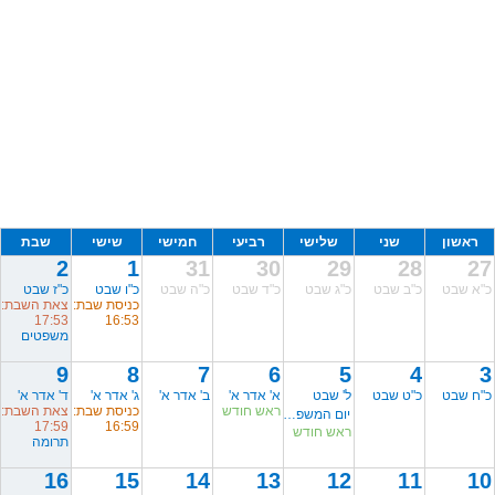
ראשון
שני
שלישי
רביעי
חמישי
שישי
שבת
2
1
31
30
29
28
27
כ"א שבט
כ"ב שבט
כ"ג שבט
כ"ד שבט
כ"ה שבט
כ"ו שבט
כ"ז שבט
כניסת שבת:
צאת השבת:
17:53
16:53
משפטים
9
8
7
6
5
4
3
כ"ח שבט
כ"ט שבט
ל' שבט
א' אדר א'
ב' אדר א'
ג' אדר א'
ד' אדר א'
ראש חודש
כניסת שבת:
צאת השבת:
יום המשפחה
17:59
16:59
ראש חודש
תרומה
16
15
14
13
12
11
10