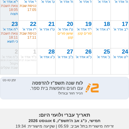
ה' אדר א'
ו' אדר א'
ז' אדר א'
ח' אדר א'
ט' אדר א'
י' אדר א'
י"א אדר א'
כניסת שבת:
צאת השבת:
18:05
17:05
תצוה
23
22
21
20
19
18
17
י"ב אדר א'
י"ג אדר א'
י"ד אדר א'
ט"ו אדר א'
ט"ז אדר א'
י"ז אדר א'
י"ח אדר א'
פורים קטן
שושן פורים
כניסת שבת:
צאת השבת:
קטן
17:11
18:11
כי תשא
2
1
28
27
26
25
24
י"ט אדר א'
כ' אדר א'
כ"א אדר א'
כ"ב אדר א'
כ"ג אדר א'
כ"ד אדר א'
כ"ה אדר א'
כניסת שבת: 17:17
צאת השבת: 18:16
ויקהל
שבת שקלים
תאריך עברי ולועזי היום:
חמישי, כ"ג אב ה'תשפ"ו, 6 אוגוסט 2026
זריחה מישורית בתל אביב: ‎05:59 | שקיעה מישורית: 19:34