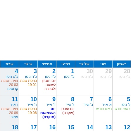
ראשון
שני
שלישי
רביעי
חמישי
שישי
שבת
4
3
2
1
30
29
28
כ"ג ניסן
כ"ד ניסן
כ"ה ניסן
כ"ו ניסן
כ"ז ניסן
כ"ח ניסן
כ"ט ניסן
יום הזכרון
כניסת שבת:
צאת השבת:
לשואה
19:01
20:03
ולגבורה
קדושים
11
10
9
8
7
6
5
ל' ניסן
א' אייר
ב' אייר
ג' אייר
ד' אייר
ה' אייר
ו' אייר
ראש חודש
ראש חודש
יום הזכרון
יום
כניסת שבת:
צאת השבת:
(מוקדם)
העצמאות
19:06
20:09
(מוקדם)
אמור
18
17
16
15
14
13
12