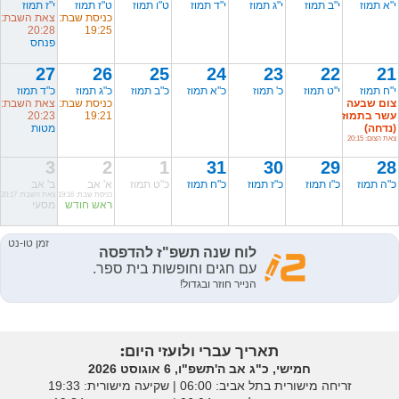
י"א תמוז
י"ב תמוז
י"ג תמוז
י"ד תמוז
ט"ו תמוז
ט"ז תמוז
י"ז תמוז
כניסת שבת:
צאת השבת:
20:28
19:25
פנחס
27
26
25
24
23
22
21
י"ח תמוז
י"ט תמוז
כ' תמוז
כ"א תמוז
כ"ב תמוז
כ"ג תמוז
כ"ד תמוז
צום שבעה
כניסת שבת:
צאת השבת:
עשר בתמוז
19:21
20:23
(נדחה)
מטות
צאת הצום: 20:15
3
2
1
31
30
29
28
כ"ה תמוז
כ"ו תמוז
כ"ז תמוז
כ"ח תמוז
כ"ט תמוז
א' אב
ב' אב
כניסת שבת: 19:16
צאת השבת: 20:17
ראש חודש
מסעי
תאריך עברי ולועזי היום:
חמישי, כ"ג אב ה'תשפ"ו, 6 אוגוסט 2026
זריחה מישורית בתל אביב: ‎06:00 | שקיעה מישורית: 19:33