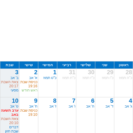
ראשון
שני
שלישי
רביעי
חמישי
שישי
שבת
3
2
1
31
30
29
28
כ"ה תמוז
כ"ו תמוז
כ"ז תמוז
כ"ח תמוז
כ"ט תמוז
א' אב
ב' אב
כניסת שבת:
צאת השבת:
20:17
19:16
ראש חודש
מסעי
10
9
8
7
6
5
4
ג' אב
ד' אב
ה' אב
ו' אב
ז' אב
ח' אב
ט' אב
כניסת שבת:
ערב תשעה
19:10
באב
צאת השבת:
20:10
דברים
שבת חזון