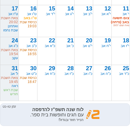
17
16
15
14
13
12
11
י' אב
י"א אב
י"ב אב
י"ג אב
י"ד אב
ט"ו אב
ט"ז אב
צום תשעה
ט"ו באב
צאת השבת:
באב (נדחה)
כניסת שבת:
20:02
צאת הצום: 19:57
19:03
ואתחנן
שבת נחמו
24
23
22
21
20
19
18
י"ז אב
י"ח אב
י"ט אב
כ' אב
כ"א אב
כ"ב אב
כ"ג אב
כניסת שבת:
צאת השבת:
19:54
18:55
עקב
31
30
29
28
27
26
25
כ"ד אב
כ"ה אב
כ"ו אב
כ"ז אב
כ"ח אב
כ"ט אב
ל' אב
כניסת שבת:
צאת השבת:
19:45
18:47
ראה
שבת ראש
חודש