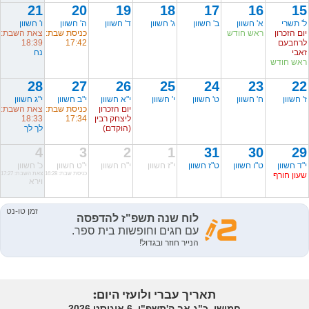
21
20
19
18
17
16
15
ל' תשרי
א' חשוון
ב' חשוון
ג' חשוון
ד' חשוון
ה' חשוון
ו' חשוון
יום הזכרון
ראש חודש
כניסת שבת:
צאת השבת:
לרחבעם
17:42
18:39
זאבי
נח
ראש חודש
28
27
26
25
24
23
22
ז' חשוון
ח' חשוון
ט' חשוון
י' חשוון
י"א חשוון
י"ב חשוון
י"ג חשוון
יום הזכרון
כניסת שבת:
צאת השבת:
ליצחק רבין
17:34
18:33
(הוקדם)
לך לך
4
3
2
1
31
30
29
י"ד חשוון
ט"ו חשוון
ט"ז חשוון
י"ז חשוון
י"ח חשוון
י"ט חשוון
כ' חשוון
שעון חורף
כניסת שבת: 16:28
צאת השבת: 17:27
וירא
תאריך עברי ולועזי היום:
חמישי, כ"ג אב ה'תשפ"ו, 6 אוגוסט 2026