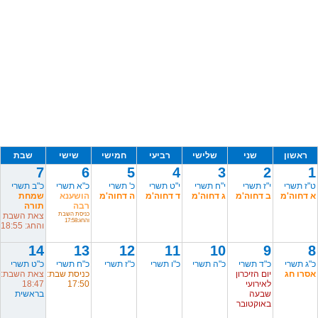
ראשון
שני
שלישי
רביעי
חמישי
שישי
שבת
7
6
5
4
3
2
1
ט"ז תשרי
י"ז תשרי
י"ח תשרי
י"ט תשרי
כ' תשרי
כ"א תשרי
כ"ב תשרי
א דחוה'מ
ב דחוה'מ
ג דחוה'מ
ד דחוה'מ
ה דחוה'מ
הושענא
שמחת
רבה
תורה
כניסת השבת
צאת השבת
והחג:17:58
והחג: 18:55
14
13
12
11
10
9
8
כ"ג תשרי
כ"ד תשרי
כ"ה תשרי
כ"ו תשרי
כ"ז תשרי
כ"ח תשרי
כ"ט תשרי
אסרו חג
יום הזיכרון
כניסת שבת:
צאת השבת:
לאירועי
17:50
18:47
שבעה
בראשית
באוקטובר