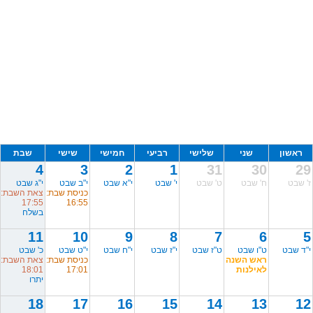
ראשון
שני
שלישי
רביעי
חמישי
שישי
שבת
4
3
2
1
31
30
29
ז' שבט
ח' שבט
ט' שבט
י' שבט
י"א שבט
י"ב שבט
י"ג שבט
כניסת שבת:
צאת השבת:
17:55
16:55
בשלח
11
10
9
8
7
6
5
י"ד שבט
ט"ו שבט
ט"ז שבט
י"ז שבט
י"ח שבט
י"ט שבט
כ' שבט
ראש השנה
כניסת שבת:
צאת השבת:
לאילנות
17:01
18:01
יתרו
18
17
16
15
14
13
12