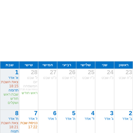
ראשון
שני
שלישי
רביעי
חמישי
שישי
שבת
1
28
27
26
25
24
23
כ"ה שבט
כ"ו שבט
כ"ז שבט
כ"ח שבט
כ"ט שבט
ל' שבט
א' אדר
יום
צאת השבת:
המשפחה
18:15
כניסת שבת: 17:16
תרומה
ראש חודש
שבת ראש
חודש
ושקלים
8
7
6
5
4
3
2
ב' אדר
ג' אדר
ד' אדר
ה' אדר
ו' אדר
ז' אדר
ח' אדר
כניסת שבת:
צאת השבת:
18:21
17:22
תצוה