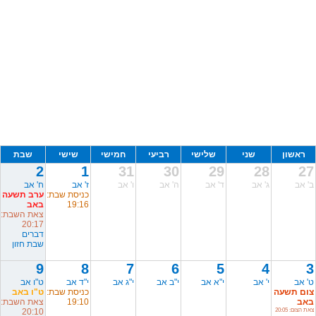
ראשון
שני
שלישי
רביעי
חמישי
שישי
שבת
2
1
31
30
29
28
27
ב' אב
ג' אב
ד' אב
ה' אב
ו' אב
ז' אב
ח' אב
כניסת שבת:
ערב תשעה
19:16
באב
צאת השבת:
20:17
דברים
שבת חזון
9
8
7
6
5
4
3
ט' אב
י' אב
י"א אב
י"ב אב
י"ג אב
י"ד אב
ט"ו אב
צום תשעה
כניסת שבת:
ט"ו באב
באב
19:10
צאת השבת:
צאת הצום: 20:05
20:10