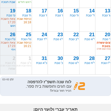
ראש חודש
שבת חנוכה
19
18
17
16
15
14
13
ג' טבת
ד' טבת
ה' טבת
ו' טבת
ז' טבת
ח' טבת
ט' טבת
כניסת שבת:
צאת השבת:
17:20
16:18
ויגש
26
25
24
23
22
21
20
י' טבת
י"א טבת
י"ב טבת
י"ג טבת
י"ד טבת
ט"ו טבת
ט"ז טבת
צום עשרה
כניסת שבת:
צאת השבת:
בטבת
16:21
17:23
צאת הצום: 17:09
ויחי
2
1
31
30
29
28
27
י"ז טבת
י"ח טבת
י"ט טבת
כ' טבת
כ"א טבת
כ"ב טבת
כ"ג טבת
כניסת שבת: 16:26
צאת השבת: 17:28
שמות
תאריך עברי ולועזי היום: