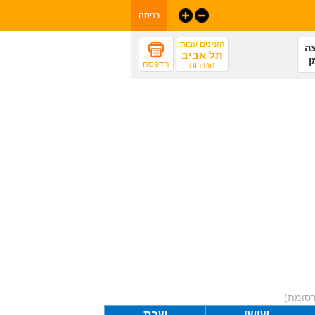
כניסה
הזמנים עבור:
ה
תל אביב
ן
הדפסה
הגדרות
רסומת)
שישי
שבת