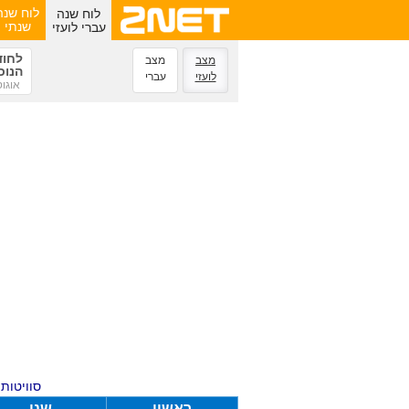
לוח שנה
לוח שנה
עברי לועזי
שנתי
לחוד
מצב
מצב
הנוכ
לועזי
עברי
אוגו
סוויטות ע
ראשון
שני