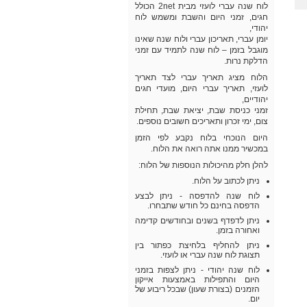
לוח שנה עברי לועזי מבית 2net הכולל
חגים, זמני היום והשבת ומשמש לוח
יהודי,
יומן עברי, תאריכון עברי ולוח שנה שאינו
מוגבל בזמן – לוח שנה לתמיד עם זמני
הדלקת נרות.
הלוח מציג תאריך עברי לצד תאריך
לועזי, תאריך עברי היום, מועדי חגים
יהודיים,
זמני כניסת שבת, יציאת שבת, תחילת
צום, ימי זכרון ותאריכים חשובים נוספים.
היום הנוכחי בלוח נקבע לפי הזמן
במכשיר ממנו אתה רואה את הלוח.
להלן חלק מהיכולות הנוספות של הלוח:
ניתן לכתוב על הלוח.
לוח שנה להדפסה - ניתן לבצע
הדפסה בחינם כל חודש שתבחרו.
ניתן לדפדף בשנים ובחודשים קדימה
ואחורה בזמן.
ניתן להחליף בלחיצת כפתור בין
תצוגת לוח שנה עברי או לועזי.
לוח שנה יהודי - ניתן לצפות בזמני
היום והתפילות באמצעות אייקון
הזמנים (בצורת שעון) שבכל ריבוע של
יום.