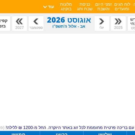
לוח חגים
זמני היום
כניסת
מלונות
עוד
ומועדים
והשבת
שבת וחג
בוקינג
אוגוסט 2026
ש
קפיצ
חי
בזמ
אב - אלול ה'תשפ"ו
2025
יולי
ספטמבר
2027
סט
ם בריכה פרטית מחוממת לכל זוג באתר היוקרה. החל מ-1200 ₪ ללילה!
(פ
שלישי
רביעי
חמישי