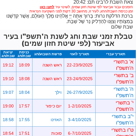
צאת השבת לרבינו תם: 20:42
הזמנים עבור אביעזר לפי שיטת חזון שמים,
לשינוי עיר
זמן כניסת השבת/החג, לעיר זו, מחושב 30 דקות לפני השקיעה הנראית
ברכת הדלקת נרות: בָּרוּךְ אַתָּה יְיָ אֱלֹהֵינוּ מֶלֶךְ הָעוֹלָם, אֲשֶׁר קִדְּשָׁנוּ
בְּמִצְוֹתָיו וְצִוָּנוּ לְהַדְלִיק נֵר שֶׁל שַׁבָּת.
שבת שלום
טבלת זמני שבת וחג לשנת ה'תשפ"ו בעיר
אביעזר (לפי שיטת חזון שמים)
כניסת
יציאת
תאריך עברי
תאריך לועזי
פרשת השבוע/חג
שבת/חג
שבת/חג
א' בתשרי
22-23/9/2025
ראש השנה
18:09
19:12
ה'תשפ"ו
ב' בתשרי
23-24/9/2025
ראש השנה
18:08
19:10
ה'תשפ"ו
ה' בתשרי
26-27/9/2025
וילך
18:04
19:07
ה'תשפ"ו
י' בתשרי
1-2/10/2025
יום כיפור
17:57
19:00
ה'תשפ"ו
י"ב בתשרי
3-4/10/2025
האזינו
17:55
18:58
ה'תשפ"ו
ט"ו בתשרי
6-7/10/2025
סוכות
17:51
18:54