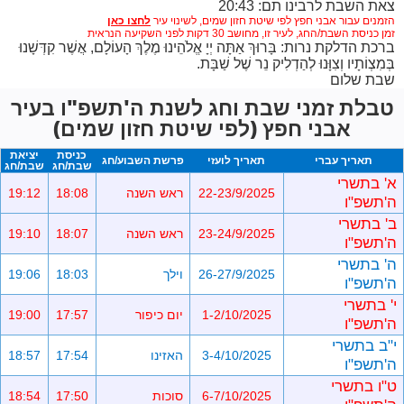
צאת השבת לרבינו תם: 20:43
הזמנים עבור אבני חפץ לפי שיטת חזון שמים,
לשינוי עיר
זמן כניסת השבת/החג, לעיר זו, מחושב 30 דקות לפני השקיעה הנראית
ברכת הדלקת נרות: בָּרוּךְ אַתָּה יְיָ אֱלֹהֵינוּ מֶלֶךְ הָעוֹלָם, אֲשֶׁר קִדְּשָׁנוּ
בְּמִצְוֹתָיו וְצִוָּנוּ לְהַדְלִיק נֵר שֶׁל שַׁבָּת.
שבת שלום
טבלת זמני שבת וחג לשנת ה'תשפ"ו בעיר
אבני חפץ (לפי שיטת חזון שמים)
כניסת
יציאת
תאריך עברי
תאריך לועזי
פרשת השבוע/חג
שבת/חג
שבת/חג
א' בתשרי
22-23/9/2025
ראש השנה
18:08
19:12
ה'תשפ"ו
ב' בתשרי
23-24/9/2025
ראש השנה
18:07
19:10
ה'תשפ"ו
ה' בתשרי
26-27/9/2025
וילך
18:03
19:06
ה'תשפ"ו
י' בתשרי
1-2/10/2025
יום כיפור
17:57
19:00
ה'תשפ"ו
י"ב בתשרי
3-4/10/2025
האזינו
17:54
18:57
ה'תשפ"ו
ט"ו בתשרי
6-7/10/2025
סוכות
17:50
18:54