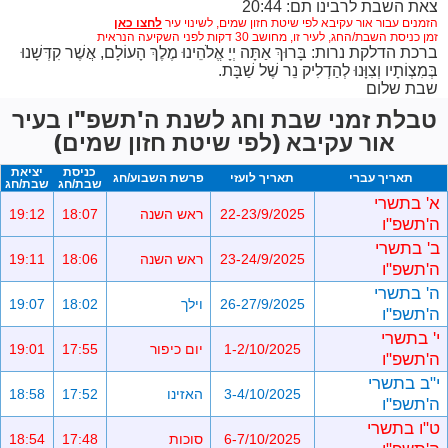
צאת השבת לרבינו תם: 20:44
הזמנים עבור אור עקיבא לפי שיטת חזון שמים,
לשינוי עיר
זמן כניסת השבת/החג, לעיר זו, מחושב 30 דקות לפני השקיעה הנראית
ברכת הדלקת נרות: בָּרוּךְ אַתָּה יְיָ אֱלֹהֵינוּ מֶלֶךְ הָעוֹלָם, אֲשֶׁר קִדְּשָׁנוּ
בְּמִצְוֹתָיו וְצִוָּנוּ לְהַדְלִיק נֵר שֶׁל שַׁבָּת.
שבת שלום
טבלת זמני שבת וחג לשנת ה'תשפ"ו בעיר
אור עקיבא (לפי שיטת חזון שמים)
כניסת
יציאת
תאריך עברי
תאריך לועזי
פרשת השבוע/חג
שבת/חג
שבת/חג
א' בתשרי
22-23/9/2025
ראש השנה
18:07
19:12
ה'תשפ"ו
ב' בתשרי
23-24/9/2025
ראש השנה
18:06
19:11
ה'תשפ"ו
ה' בתשרי
26-27/9/2025
וילך
18:02
19:07
ה'תשפ"ו
י' בתשרי
1-2/10/2025
יום כיפור
17:55
19:01
ה'תשפ"ו
י"ב בתשרי
3-4/10/2025
האזינו
17:52
18:58
ה'תשפ"ו
ט"ו בתשרי
6-7/10/2025
סוכות
17:48
18:54