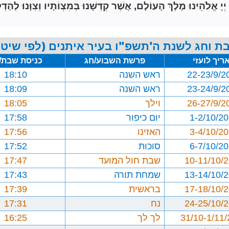
הֵינוּ מֶלֶךְ הָעוֹלָם, אֲשֶׁר קִדְּשָׁנוּ בְּמִצְוֹתָיו וְצִוָּנוּ לְהַדְל
ת וחג לשנת ה'תשפ"ו בעיר איתנים (לפי שיטת
ריך לועזי
פרשת השבוע/חג
כניסת שבת/
22-23/9/2
ראש השנה
18:10
23-24/9/2
ראש השנה
18:09
26-27/9/2
וילך
18:05
1-2/10/2
יום כיפור
17:58
3-4/10/2
האזינו
17:56
6-7/10/2
סוכות
17:52
10-11/10/
שבת חול המועד
17:47
13-14/10/
שמחת תורה
17:43
17-18/10/
בראשית
17:39
24-25/10/
נח
17:31
31/10-1/11
לך לך
16:25