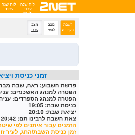
לוח שנה
לוח שנה
עברי
שנתי
לועזי
לשבת
מצב
מצב
הקרובה
לועזי
עברי
זמני כניסת ויציאת השבת הקרובה 
פרשת השבוע:
ראה, שבת מברכ
הפטרה למנהג האשכנזים:
עניה
הפטרה למנהג הספרדים:
עניה 
כניסת שבת: 19:05
יציאת שבת: 20:10
צאת השבת לרבינו תם: 20:42
הזמנים עבור איתנים לפי שיטת
זמן כניסת השבת/החג, לעיר זו, מחושב 30 דקות לפני 