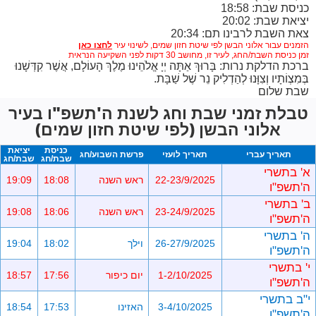
כניסת שבת: 18:58
יציאת שבת: 20:02
צאת השבת לרבינו תם: 20:34
הזמנים עבור אלוני הבשן לפי שיטת חזון שמים,
לשינוי עיר
זמן כניסת השבת/החג, לעיר זו, מחושב 30 דקות לפני השקיעה הנראית
ברכת הדלקת נרות: בָּרוּךְ אַתָּה יְיָ אֱלֹהֵינוּ מֶלֶךְ הָעוֹלָם, אֲשֶׁר קִדְּשָׁנוּ
בְּמִצְוֹתָיו וְצִוָּנוּ לְהַדְלִיק נֵר שֶׁל שַׁבָּת.
שבת שלום
טבלת זמני שבת וחג לשנת ה'תשפ"ו בעיר
אלוני הבשן (לפי שיטת חזון שמים)
כניסת
יציאת
תאריך עברי
תאריך לועזי
פרשת השבוע/חג
שבת/חג
שבת/חג
א' בתשרי
22-23/9/2025
ראש השנה
18:08
19:09
ה'תשפ"ו
ב' בתשרי
23-24/9/2025
ראש השנה
18:06
19:08
ה'תשפ"ו
ה' בתשרי
26-27/9/2025
וילך
18:02
19:04
ה'תשפ"ו
י' בתשרי
1-2/10/2025
יום כיפור
17:56
18:57
ה'תשפ"ו
י"ב בתשרי
3-4/10/2025
האזינו
17:53
18:54
ה'תשפ"ו