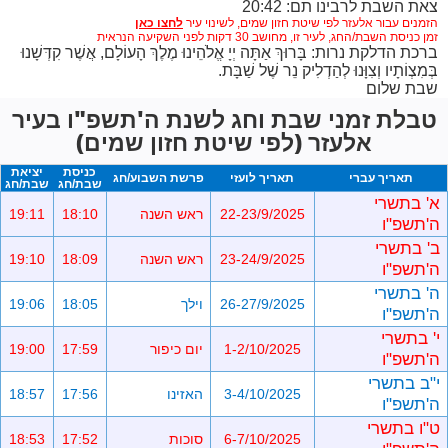
צאת השבת לרבינו תם: 20:42
הזמנים עבור אלעזר לפי שיטת חזון שמים,
לשינוי עיר
זמן כניסת השבת/החג, לעיר זו, מחושב 30 דקות לפני השקיעה הנראית
ברכת הדלקת נרות: בָּרוּךְ אַתָּה יְיָ אֱלֹהֵינוּ מֶלֶךְ הָעוֹלָם, אֲשֶׁר קִדְּשָׁנוּ
בְּמִצְוֹתָיו וְצִוָּנוּ לְהַדְלִיק נֵר שֶׁל שַׁבָּת.
שבת שלום
טבלת זמני שבת וחג לשנת ה'תשפ"ו בעיר
אלעזר (לפי שיטת חזון שמים)
כניסת
יציאת
תאריך עברי
תאריך לועזי
פרשת השבוע/חג
שבת/חג
שבת/חג
א' בתשרי
22-23/9/2025
ראש השנה
18:10
19:11
ה'תשפ"ו
ב' בתשרי
23-24/9/2025
ראש השנה
18:09
19:10
ה'תשפ"ו
ה' בתשרי
26-27/9/2025
וילך
18:05
19:06
ה'תשפ"ו
י' בתשרי
1-2/10/2025
יום כיפור
17:59
19:00
ה'תשפ"ו
י"ב בתשרי
3-4/10/2025
האזינו
17:56
18:57
ה'תשפ"ו
ט"ו בתשרי
6-7/10/2025
סוכות
17:52
18:53