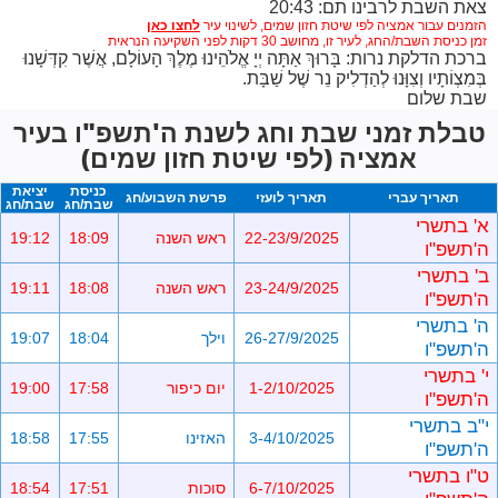
צאת השבת לרבינו תם: 20:43
הזמנים עבור אמציה לפי שיטת חזון שמים,
לשינוי עיר
זמן כניסת השבת/החג, לעיר זו, מחושב 30 דקות לפני השקיעה הנראית
ברכת הדלקת נרות: בָּרוּךְ אַתָּה יְיָ אֱלֹהֵינוּ מֶלֶךְ הָעוֹלָם, אֲשֶׁר קִדְּשָׁנוּ
בְּמִצְוֹתָיו וְצִוָּנוּ לְהַדְלִיק נֵר שֶׁל שַׁבָּת.
שבת שלום
טבלת זמני שבת וחג לשנת ה'תשפ"ו בעיר
אמציה (לפי שיטת חזון שמים)
כניסת
יציאת
תאריך עברי
תאריך לועזי
פרשת השבוע/חג
שבת/חג
שבת/חג
א' בתשרי
22-23/9/2025
ראש השנה
18:09
19:12
ה'תשפ"ו
ב' בתשרי
23-24/9/2025
ראש השנה
18:08
19:11
ה'תשפ"ו
ה' בתשרי
26-27/9/2025
וילך
18:04
19:07
ה'תשפ"ו
י' בתשרי
1-2/10/2025
יום כיפור
17:58
19:00
ה'תשפ"ו
י"ב בתשרי
3-4/10/2025
האזינו
17:55
18:58
ה'תשפ"ו
ט"ו בתשרי
6-7/10/2025
סוכות
17:51
18:54