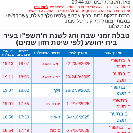
צאת השבת לרבינו תם: 20:44
הזמנים עבור בית יהושע לפי שיטת חזון שמים,
לשינוי עיר
זמן כניסת השבת/החג, לעיר זו, מחושב 30 דקות לפני השקיעה הנראית
ברכת הדלקת נרות: בָּרוּךְ אַתָּה יְיָ אֱלֹהֵינוּ מֶלֶךְ הָעוֹלָם, אֲשֶׁר קִדְּשָׁנוּ
בְּמִצְוֹתָיו וְצִוָּנוּ לְהַדְלִיק נֵר שֶׁל שַׁבָּת.
שבת שלום
טבלת זמני שבת וחג לשנת ה'תשפ"ו בעיר
בית יהושע (לפי שיטת חזון שמים)
כניסת
יציאת
תאריך עברי
תאריך לועזי
פרשת השבוע/חג
שבת/חג
שבת/חג
א' בתשרי
22-23/9/2025
ראש השנה
18:07
19:13
ה'תשפ"ו
ב' בתשרי
23-24/9/2025
ראש השנה
18:06
19:11
ה'תשפ"ו
ה' בתשרי
26-27/9/2025
וילך
18:02
19:07
ה'תשפ"ו
י' בתשרי
1-2/10/2025
יום כיפור
17:55
19:01
ה'תשפ"ו
י"ב בתשרי
3-4/10/2025
האזינו
17:53
18:58
ה'תשפ"ו
ט"ו בתשרי
6-7/10/2025
סוכות
17:49
18:54