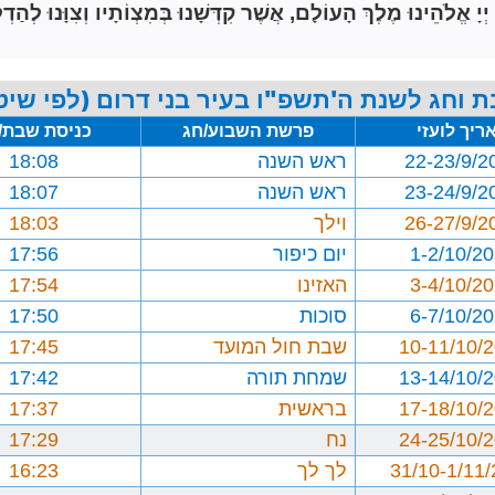
הֵינוּ מֶלֶךְ הָעוֹלָם, אֲשֶׁר קִדְּשָׁנוּ בְּמִצְוֹתָיו וְצִוָּנוּ לְהַדְל
 וחג לשנת ה'תשפ"ו בעיר בני דרום (לפי שיט
ריך לועזי
פרשת השבוע/חג
כניסת שבת/
22-23/9/2
ראש השנה
18:08
23-24/9/2
ראש השנה
18:07
26-27/9/2
וילך
18:03
1-2/10/2
יום כיפור
17:56
3-4/10/2
האזינו
17:54
6-7/10/2
סוכות
17:50
10-11/10/
שבת חול המועד
17:45
13-14/10/
שמחת תורה
17:42
17-18/10/
בראשית
17:37
24-25/10/
נח
17:29
31/10-1/11
לך לך
16:23