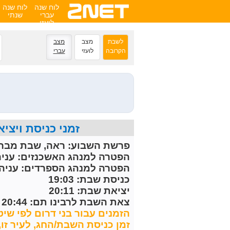
לוח שנה
לוח שנה
עברי
שנתי
לועזי
לשבת
מצב
מצב
הקרובה
לועזי
עברי
זמני כניסת ויציאת השבת הקרובה 
פרשת השבוע:
ראה, שבת מברכ
הפטרה למנהג האשכנזים:
עניה
הפטרה למנהג הספרדים:
עניה 
כניסת שבת: 19:03
יציאת שבת: 20:11
צאת השבת לרבינו תם: 20:44
הזמנים עבור בני דרום לפי שיט
זמן כניסת השבת/החג, לעיר זו, מחושב 30 דקות לפני 