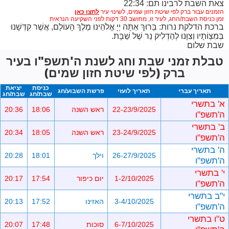
צאת השבת לרבינו תם: 22:34
הזמנים עבור ברק לפי שיטת חזון שמים,
לשינוי עיר
זמן כניסת השבת/החג, לעיר זו, מחושב 30 דקות לפני השקיעה הנראית
ברכת הדלקת נרות: בָּרוּךְ אַתָּה יְיָ אֱלֹהֵינוּ מֶלֶךְ הָעוֹלָם, אֲשֶׁר קִדְּשָׁנוּ
בְּמִצְוֹתָיו וְצִוָּנוּ לְהַדְלִיק נֵר שֶׁל שַׁבָּת.
שבת שלום
טבלת זמני שבת וחג לשנת ה'תשפ"ו בעיר
ברק (לפי שיטת חזון שמים)
כניסת
יציאת
תאריך עברי
תאריך לועזי
פרשת השבוע/חג
שבת/חג
שבת/חג
א' בתשרי
22-23/9/2025
ראש השנה
18:06
20:36
ה'תשפ"ו
ב' בתשרי
23-24/9/2025
ראש השנה
18:05
20:34
ה'תשפ"ו
ה' בתשרי
26-27/9/2025
וילך
18:01
20:28
ה'תשפ"ו
י' בתשרי
1-2/10/2025
יום כיפור
17:54
20:17
ה'תשפ"ו
י"ב בתשרי
3-4/10/2025
האזינו
17:52
20:13
ה'תשפ"ו
ט"ו בתשרי
6-7/10/2025
סוכות
17:48
20:07